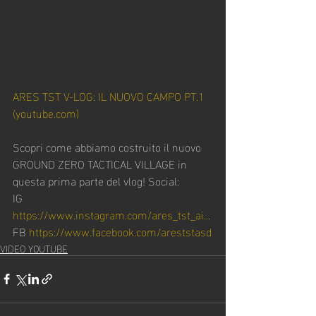
ARES TST V-LOG: IL NUOVO CAMPO PT.1 
(
youtube.com
)
Scopri come abbiamo costruito il nuovo 
GROUND ZERO TACTICAL VILLAGE in 
questa prima parte del vlog! Social: 
IG 
https://www.instagram.com/ares_tst_ai
...
FB 
https://www.facebook.com/areststasd
VIDEO YOUTUBE