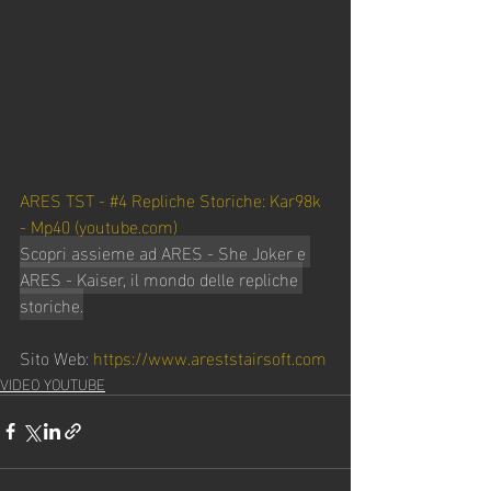
ARES TST - #4 Repliche Storiche: Kar98k 
- Mp40 (
youtube.com
)
Scopri assieme ad ARES - She Joker e 
ARES - Kaiser, il mondo delle repliche 
storiche.
Sito Web: 
https://www.areststairsoft.com
VIDEO YOUTUBE